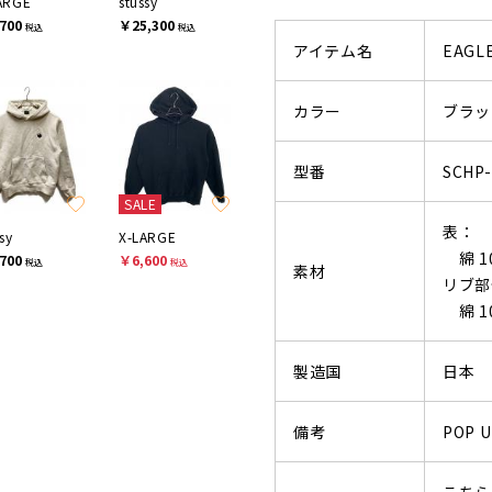
ARGE
stussy
700
￥25,300
税込
税込
アイテム名
EAGLE
カラー
ブラッ
型番
SCHP-
SALE
表：
sy
X-LARGE
綿 1
700
￥6,600
税込
税込
素材
リブ部
綿 1
製造国
日本
備考
POP 