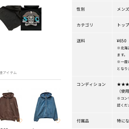
性別
メン
カテゴリ
トッ
送料
¥65
※北海
ます。
※一度
となり
連アイテム
コンディション
★★
（使
※コン
認くだ
付属品
特に