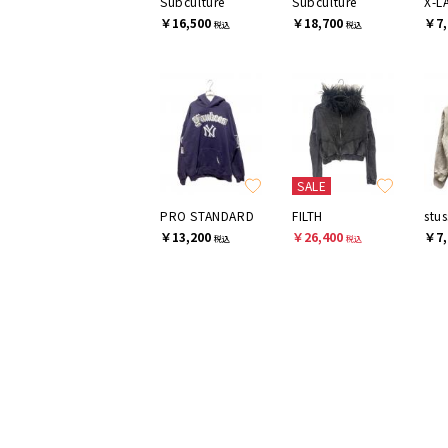
Subculture
Subculture
X-L
￥16,500
￥18,700
￥7,
税込
税込
SALE
PRO STANDARD
FILTH
stus
￥13,200
￥26,400
￥7,
税込
税込