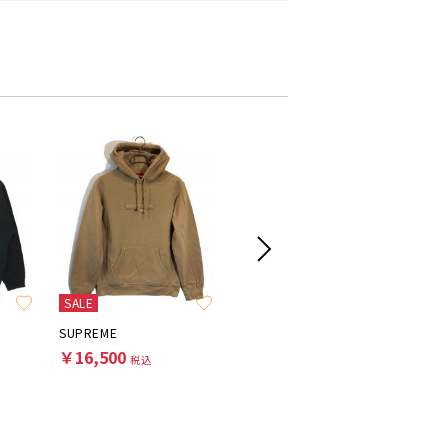
SALE
SUPREME
SUPREME
WACKO M
￥16,500
￥33,000
￥15,4
税込
税込