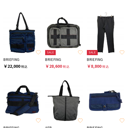
SALE
SALE
BRIEFING
BRIEFING
BRIEFING
￥22,000
￥28,600
￥8,800
税込
税込
税込
BRIEFING
AER
BRIEFING