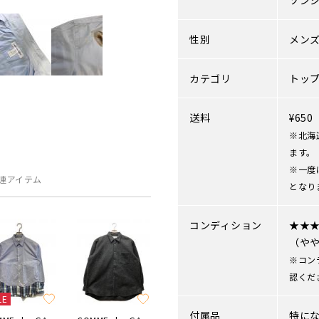
ソン
性別
メン
カテゴリ
トッ
送料
¥65
※北海
ます。
※一度
連アイテム
となり
コンディション
★★
（や
※コン
認くだ
LE
付属品
特に