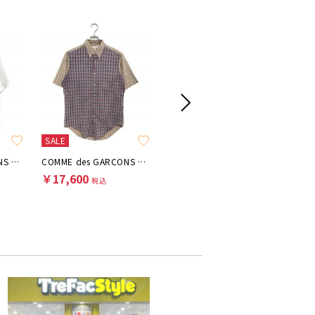
SALE
SALE
SALE
COMME des GARCONS SHIRT
COMME des GARCONS SHIRT
COMME des GARCONS SHIRT
￥17,600
￥18,700
￥17,6
税込
税込