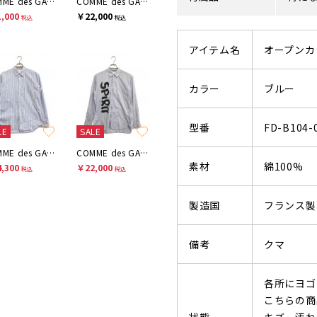
COMME des GARCONS SHIRT
COMME des GARCONS SHIRT
,000
￥22,000
税込
税込
アイテム名
オープンカ
カラー
ブルー
型番
FD-B104-
LE
SALE
COMME des GARCONS SHIRT
COMME des GARCONS SHIRT
素材
綿100%
,300
￥22,000
税込
税込
製造国
フランス製
備考
クマ
各所にヨゴ
こちらの商