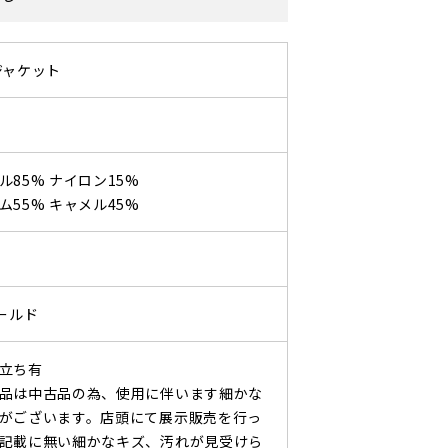
ジャケット
ル85% ナイロン15%
ム55% キャメル45%
オールド
立ち有
品は中古品の為、使用に伴います細かな
がございます。店頭にて展示販売を行っ
記載に無い細かなキズ、汚れが見受けら