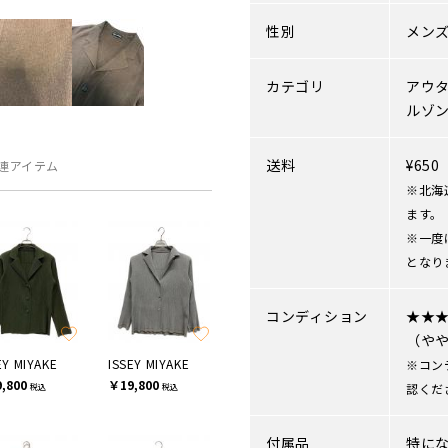
性別
メン
カテゴリ
アウ
ルゾ
送料
¥65
連アイテム
※北海
ます。
※一度
となり
コンディション
★★
（や
EY MIYAKE
ISSEY MIYAKE
※コン
,800
￥19,800
認くだ
税込
税込
付属品
特に