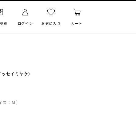
検索
ログイン
お気に入り
カート
イッセイミヤケ）
イズ：M ）