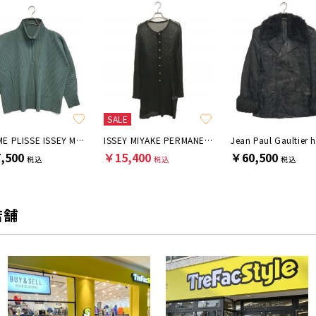
SALE
HOMME PLISSE ISSEY MIYAKE
ISSEY MIYAKE PERMANENT
,500
￥15,400
￥60,500
税込
税込
税込
店舗