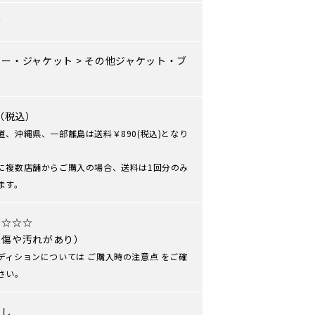
ズ
ター・ジャケット
>
その他ジャケット・ブ
ン
0（税込）
道、沖縄県、一部離島は送料￥890(税込)となり
に複数店舗からご購入の場合、送料は1回分のみ
ます。
★☆☆☆
や傷や汚れがあり）
ディションについては
ご購入時の注意点
をご確
さい。
なし