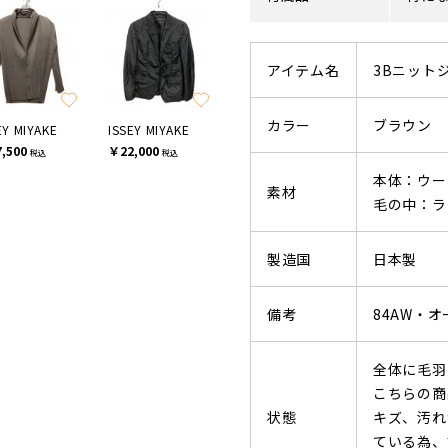
アイテム名
3Bニット
カラー
ブラウン
EY MIYAKE
ISSEY MIYAKE
,500
￥22,000
税込
税込
本体：ウー
素材
毛の中：ラ
製造国
日本製
備考
84AW・
全体に毛羽
こちらの商
状態
キズ、汚れ
ている為、