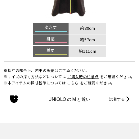
ゆき丈
約89cm
身幅
約57cm
着丈
約111cm
※採寸の都合上、若干の誤差はご了承ください。
※サイズの採寸方法などについては
ご購入時の注意点
をご確認ください。
※本アイテムの採寸基準については
こちら
をご確認ください。
UNIQLO
の
M
と近い
試着する