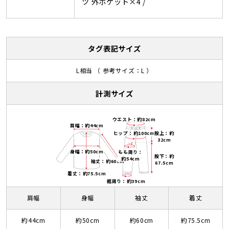
ツ 外ポケット×4 /
タグ表記サイズ
L相当 （ 参考サイズ：L ）
計測サイズ
ウエスト：約82cm
肩幅：約44cm
ヒップ：約100cm
股上：約
32cm
身幅：約50cm
もも周り：
股下：約
約54cm
袖丈：約60cm
67.5cm
着丈：約75.5cm
裾周り：約39cm
肩幅
身幅
袖丈
着丈
約44cm
約50cm
約60cm
約75.5cm