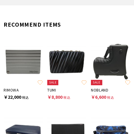
RECOMMEND ITEMS
SALE
SALE
RIMOWA
TUMI
NOBLAND
￥22,000
￥8,800
￥6,600
税込
税込
税込