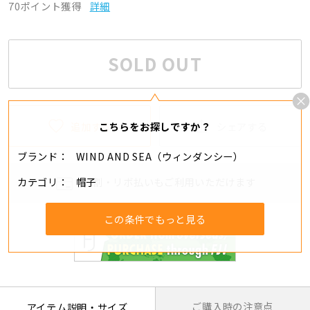
70ポイント獲得
詳細
SOLD OUT
追加する
シェアする
こちらをお探しですか？
ブランド
WIND AND SEA（ウィンダンシー）
カテゴリ
帽子
分割・リボ払いもご利用いただけます
この条件でもっと見る
ご購入時の注意点
アイテム説明・サイズ