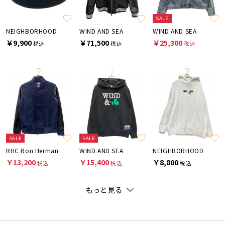
SALE
NEIGHBORHOOD
WIND AND SEA
WIND AND SEA
￥9,900
￥71,500
￥25,300
税込
税込
税込
SALE
SALE
RHC Ron Herman
WIND AND SEA
NEIGHBORHOOD
￥13,200
￥15,400
￥8,800
税込
税込
税込
もっと見る