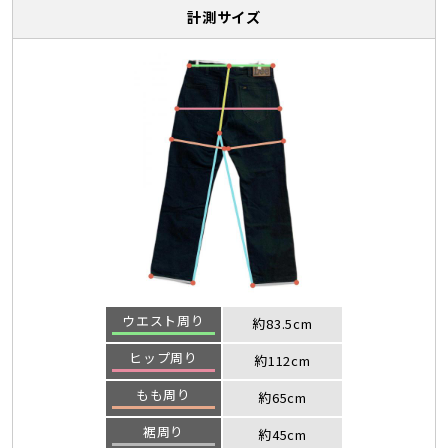
計測サイズ
ウエスト周り
約83.5cm
ヒップ周り
約112cm
もも周り
約65cm
裾周り
約45cm