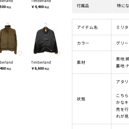
berland
Timberland
付属品
特に
500
￥4,400
税込
税込
アイテム名
ミリタ
カラー
グリー
表地:綿
素材
berland
Timberland
裏地:
400
￥6,600
税込
税込
アタリ
こちら
状態
かなキ
売を行
れが見