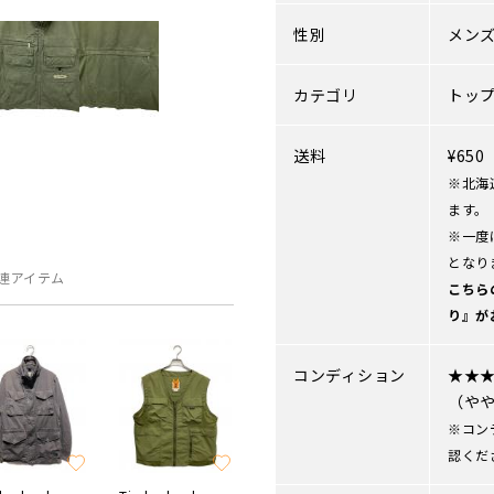
性別
メン
カテゴリ
トッ
送料
¥65
※北海
ます。
※一度
となり
連アイテム
こちら
り』が
コンディション
★★
（や
※コン
認くだ