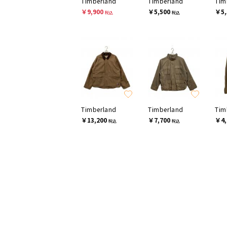
Timberland
Timberland
Tim
￥9,900
￥5,500
￥5,
税込
税込
Timberland
Timberland
Tim
￥13,200
￥7,700
￥4,
税込
税込