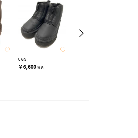
SALE
UGG
WOLVERINE
VANS
￥6,600
￥6,600
￥9,90
税込
税込