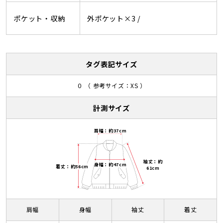
ポケット・収納
外ポケット×3 /
タグ表記サイズ
０ （ 参考サイズ：XS ）
計測サイズ
肩幅：約37cm
袖丈：約
身幅：約47cm
着丈：約56cm
61cm
肩幅
身幅
袖丈
着丈