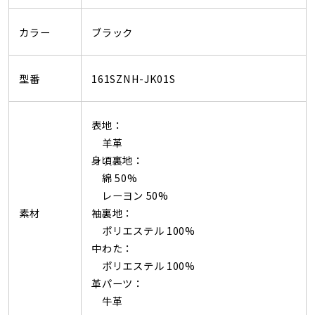
カラー
ブラック
型番
161SZNH-JK01S
表地：
羊革
身頃裏地：
綿 50%
レーヨン 50%
素材
袖裏地：
ポリエステル 100%
中わた：
ポリエステル 100%
革パーツ：
牛革