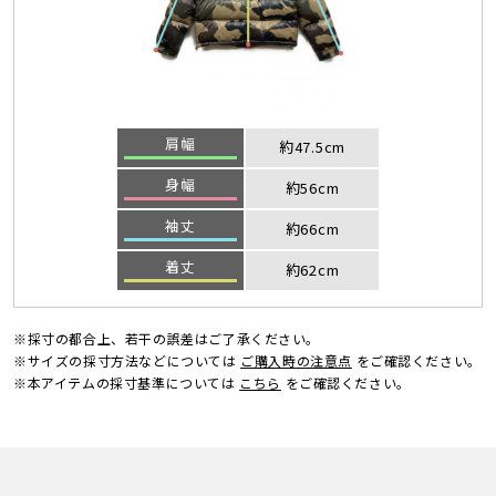
肩幅
約47.5cm
身幅
約56cm
袖丈
約66cm
着丈
約62cm
※採寸の都合上、若干の誤差はご了承ください。
※サイズの採寸方法などについては
ご購入時の注意点
をご確認ください。
※本アイテムの採寸基準については
こちら
をご確認ください。