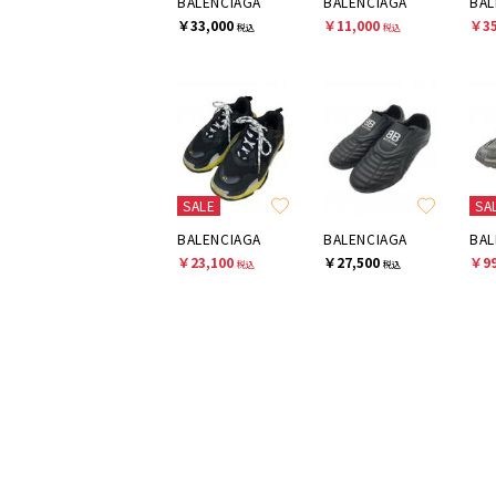
BALENCIAGA
BALENCIAGA
BAL
￥33,000
￥11,000
￥35
税込
税込
SALE
SA
BALENCIAGA
BALENCIAGA
BAL
￥23,100
￥27,500
￥99
税込
税込