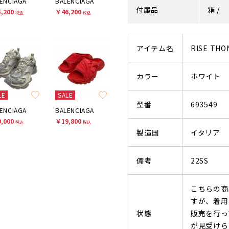
ENCIAGA
BALENCIAGA
付属品
箱 /
,200
￥46,200
税込
税込
アイテム名
RISE THO
カラー
ホワイト
LE
SALE
型番
693549
ENCIAGA
BALENCIAGA
,000
￥19,800
税込
税込
製造国
イタリア
備考
22SS
こちらの商
すが、着用
状態
販売を行っ
が見受けら