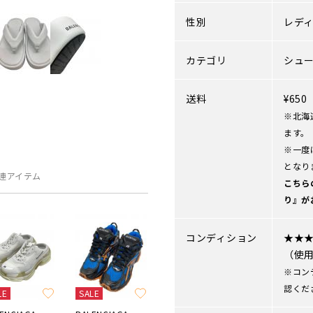
性別
レデ
カテゴリ
シュ
送料
¥65
※北海
ます。
※一度
となり
連アイテム
こちら
り』が
コンディション
★★
（使
※コン
認くだ
LE
SALE