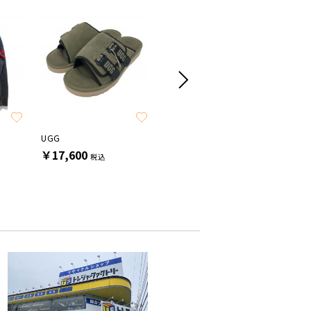
SALE
UGG
adidas
STELLA 
￥17,600
￥16,500
￥11,0
税込
税込