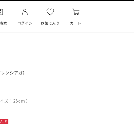
検索
ログイン
お気に入り
カート
レンシアガ）
イズ：25cm ）
SALE