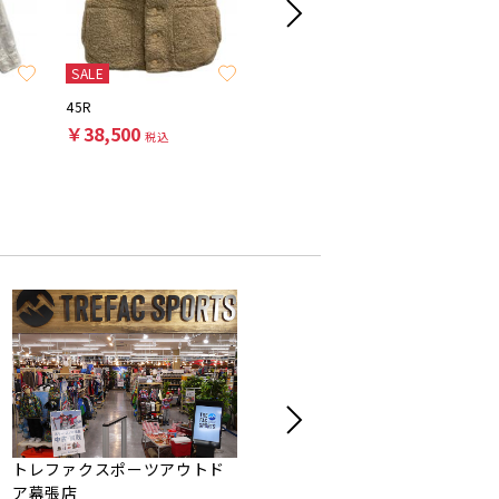
SALE
SALE
SALE
45R
45R
45R
￥38,500
￥14,300
￥4,95
税込
税込
トレファクスポーツアウトド
トレジャーファクトリー市川
ア幕張店
店