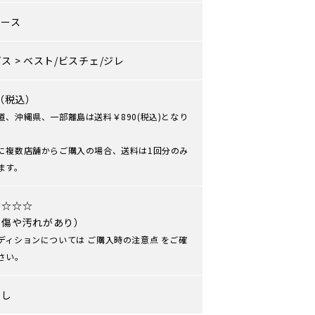
ィース
プス
>
ベスト/ビスチェ/ジレ
0（税込）
道、沖縄県、一部離島は送料￥890(税込)となり
に複数店舗からご購入の場合、送料は1回分のみ
ます。
★☆☆☆
や傷や汚れがあり）
ディションについては
ご購入時の注意点
をご確
さい。
なし