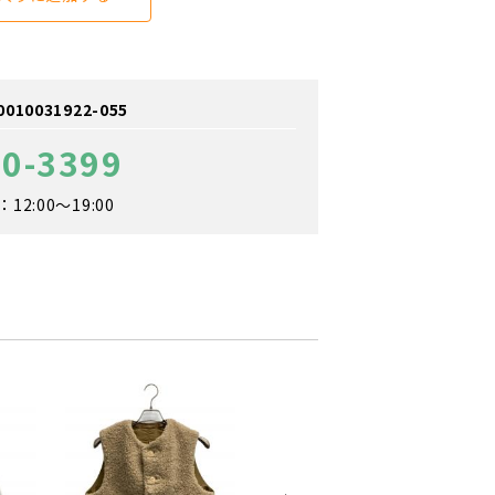
0031922-055
60-3399
2:00～19:00