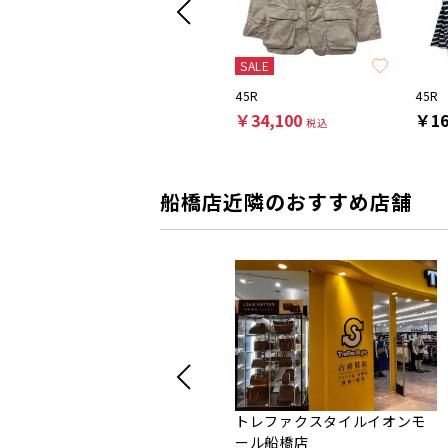
SALE
SALE
a
nest Robe
45R
45R
￥7,700
￥34,100
￥16
税込
税込
船橋店近隣のおすすめ店舗
トレファクスタイルイオンモ
ール船橋店