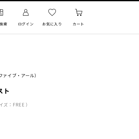
検索
ログイン
お気に入り
カート
ファイブ・アール）
スト
ズ：FREE ）