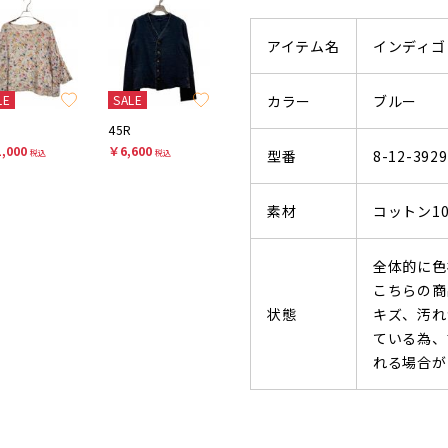
アイテム名
インディゴ
LE
SALE
カラー
ブルー
45R
,000
￥6,600
型番
8-12-3929
税込
税込
素材
コットン10
全体的に色
こちらの商
状態
キズ、汚れ
ている為、
れる場合が