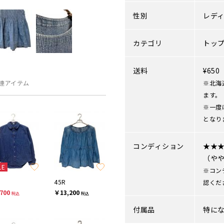
性別
レデ
カテゴリ
トッ
送料
¥65
連アイテム
※北海
ます。
※一度
となり
コンディション
★★
（や
LE
※コン
45R
認くだ
700
￥13,200
税込
税込
付属品
特に