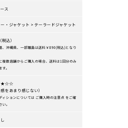
ィース
ター・ジャケット
>
テーラードジャケット
0（税込）
道、沖縄県、一部離島は送料￥890(税込)となり
に複数店舗からご購入の場合、送料は1回分のみ
ます。
★★☆☆
用感をあまり感じない）
ディションについては
ご購入時の注意点
をご確
さい。
なし