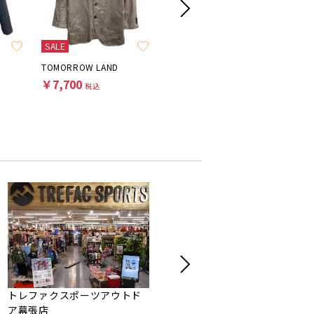
SALE
S
TOMORROW LAND
BEAUTY&YOUTH
L.L.Bean
￥7,700
￥8,800
￥15,4
税込
税込
トレファクスポーツアウトド
トレジャーファクトリー市川
ア幕張店
店