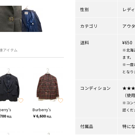
性別
レデ
カテゴリ
アウ
送料
¥65
連アイテム
※北海
ます。
※一度
となり
コンディション
★★
（使
※コン
berry's
Burberry's
認くだ
700
￥6,600
税込
税込
付属品
特に