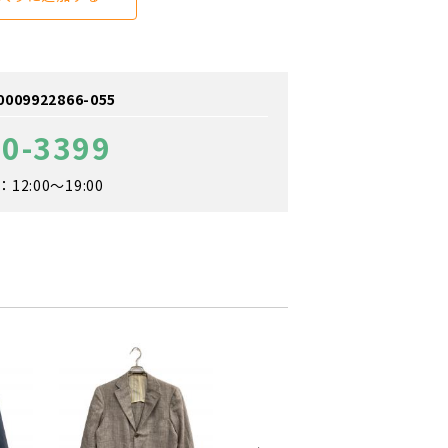
9922866-055
60-3399
2:00～19:00