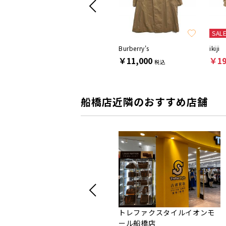
SAL
L
BEAUTY&YOUTH
Burberry's
ikiji
￥5,500
￥11,000
￥19
税込
税込
船橋店近隣のおすすめ店舗
トレファクスタイルイオンモ
ール船橋店