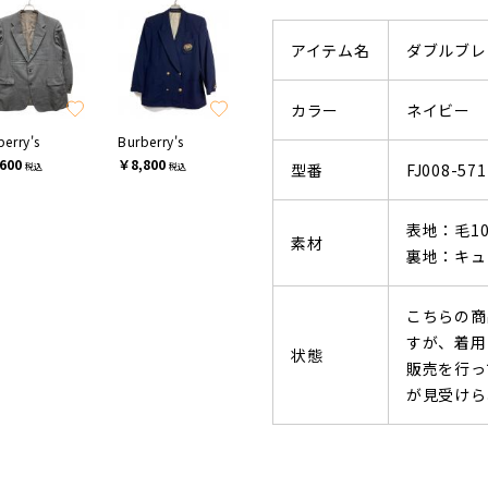
アイテム名
ダブルブレ
カラー
ネイビー
berry's
Burberry's
600
￥8,800
型番
FJ008-571
税込
税込
表地：毛10
素材
裏地：キュ
こちらの商
すが、着用
状態
販売を行っ
が見受けら