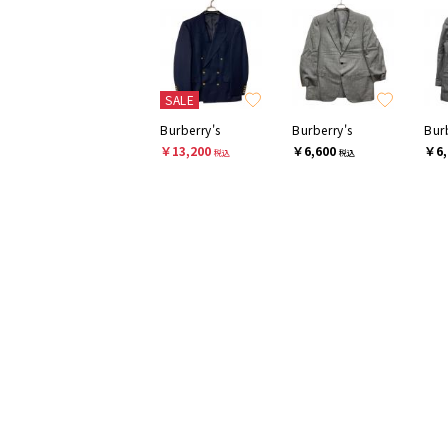
SALE
Burberry's
Burberry's
Bur
￥13,200
￥6,600
￥6,
税込
税込