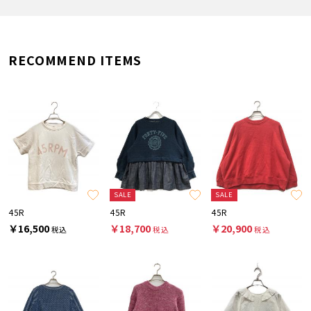
RECOMMEND ITEMS
SALE
SALE
45R
45R
45R
￥16,500
￥18,700
￥20,900
税込
税込
税込