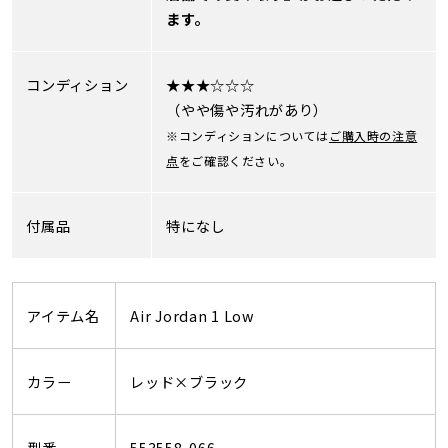
ます。
コンディション
★★★☆☆☆
（やや傷や汚れがあり）
※コンディションについては
ご購入時の注意
点
をご確認ください。
付属品
特になし
アイテム名
Air Jordan 1 Low
カラー
レッド×ブラック
型番
553558-066