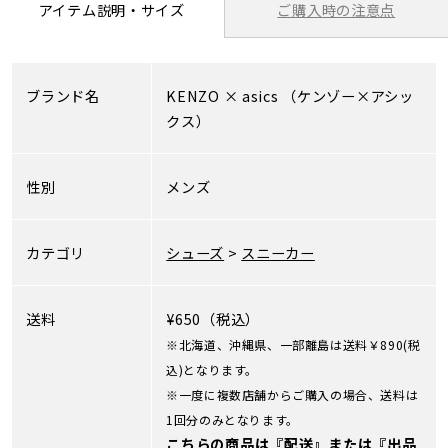
ご購入時の注意点
アイテム説明・サイズ
ブランド名
KENZO
×
asics
（ケンゾー×アシッ
クス）
性別
メンズ
カテゴリ
シューズ
>
スニーカー
送料
¥650（税込）
※北海道、沖縄県、一部離島は送料￥890(税
込)となります。
※一度に複数店舗からご購入の場合、送料は
1回分のみとなります。
こちらの商品は『配送』または『出品