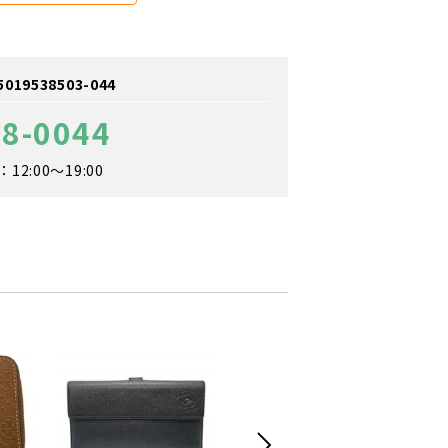
9538503-044
48-0044
2:00～19:00