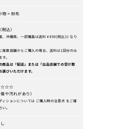
小物
>
財布
0（税込）
道、沖縄県、一部離島は送料￥890(税込)となり
に複数店舗からご購入の場合、送料は1回分のみ
ます。
の商品は『配送』または『出品店舗での受け取
お選びいただけます。
★☆☆☆
や傷や汚れがあり）
ディションについては
ご購入時の注意点
をご確
さい。
なし