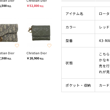
stian Dior
Christian Dior
,500
￥52,800
税込
税込
アイテム名
ロータ
カラー
レッド
型番
43-MA
stian Dior
Christian Dior
こちら
,500
￥20,900
税込
税込
かなキ
状態
売を行
れが見
ポケット・収納
カード