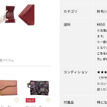
カテゴリ
財布/
送料
¥65
※北海
ます。
※一度
となり
こちら
り』が
連アイテム
コンディション
★★
（や
※コン
認くだ
SALE
付属品
特に