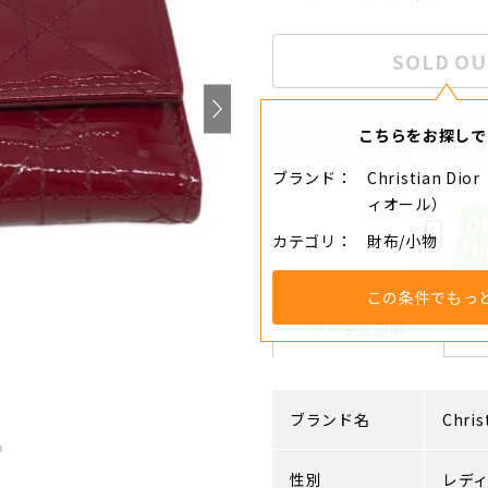
SOLD OU
こちらをお探しで
分割・
ブランド
Christian D
ィオール）
カテゴリ
財布/小物
この条件でもっ
アイテム説明
ブランド名
Chris
性別
レデ