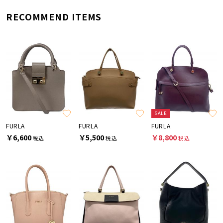
RECOMMEND ITEMS
SALE
FURLA
FURLA
FURLA
￥6,600
￥5,500
￥8,800
税込
税込
税込