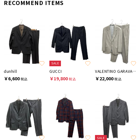
RECOMMEND ITEMS
SALE
dunhill
GUCCI
VALENTINO GARAVANI
￥6,600
￥19,800
￥22,000
税込
税込
税込
SALE