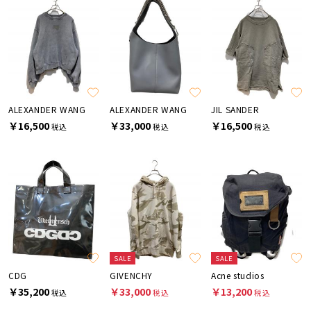
ALEXANDER WANG
ALEXANDER WANG
JIL SANDER
￥16,500
￥33,000
￥16,500
税込
税込
税込
SALE
SALE
CDG
GIVENCHY
Acne studios
￥35,200
￥33,000
￥13,200
税込
税込
税込