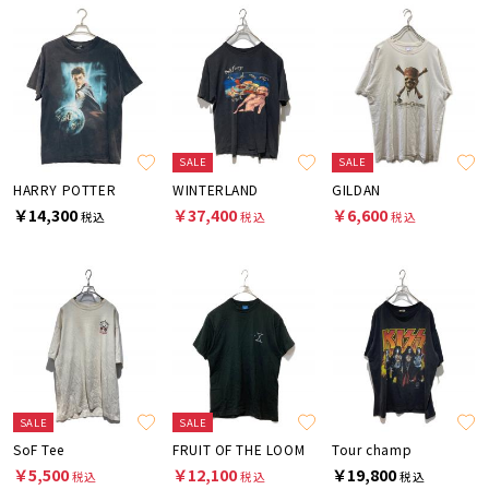
SALE
SALE
HARRY POTTER
WINTERLAND
GILDAN
￥14,300
￥37,400
￥6,600
税込
税込
税込
SALE
SALE
SoF Tee
FRUIT OF THE LOOM
Tour champ
￥5,500
￥12,100
￥19,800
税込
税込
税込