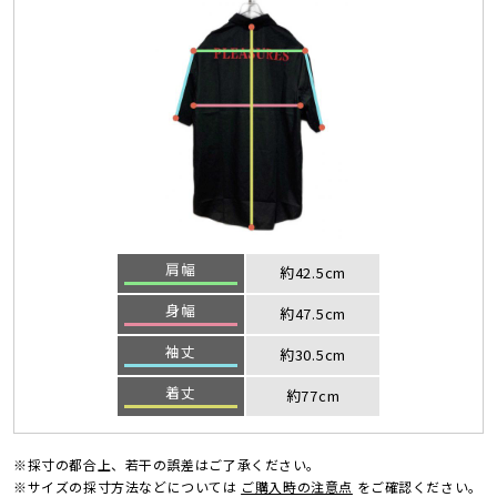
肩幅
約42.5cm
身幅
約47.5cm
袖丈
約30.5cm
着丈
約77cm
※採寸の都合上、若干の誤差はご了承ください。
※サイズの採寸方法などについては
ご購入時の注意点
をご確認ください。