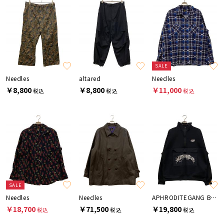
SALE
Needles
altared
Needles
￥8,800
￥8,800
￥11,000
税込
税込
税込
SALE
Needles
Needles
APHRODITEGANG BUDSPOOL
￥18,700
￥71,500
￥19,800
税込
税込
税込