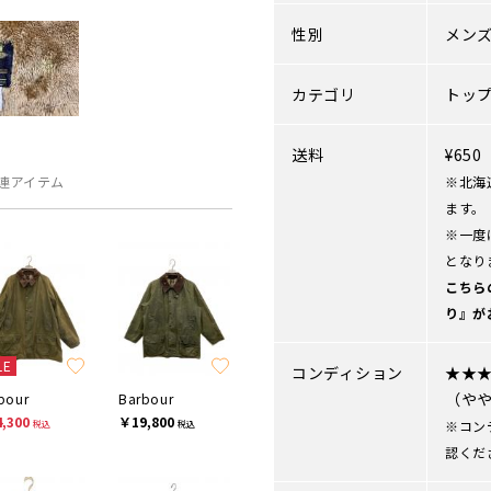
性別
メン
カテゴリ
トッ
送料
¥65
連アイテム
※北海
ます。
※一度
となり
こちら
り』が
LE
コンディション
★★
（や
bour
Barbour
,300
￥19,800
※コン
税込
税込
認くだ