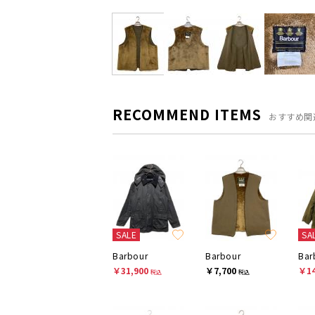
RECOMMEND ITEMS
おすすめ関
SALE
SA
Barbour
Barbour
Bar
￥31,900
￥7,700
￥14
税込
税込