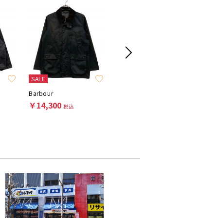
SALE
Barbour
POLO RALPH LAUREN
LAVENH
￥14,300
￥35,200
￥18,7
税込
税込