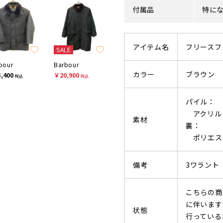
付属品
特に
アイテム名
フリースフ
SALE
bour
Barbour
カラー
ブラウン
,400
￥20,900
税込
税込
パイル：
アクリル 
素材
裏：
ポリエステ
備考
3ワラント
こちらの商
に伴います
状態
行っている