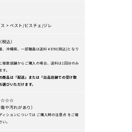
ズ
プス
>
ベスト/ビスチェ/ジレ
0（税込）
道、沖縄県、一部離島は送料￥890(税込)となり
に複数店舗からご購入の場合、送料は1回分のみ
ます。
の商品は『配送』または『出品店舗での受け取
お選びいただけます。
★☆☆☆
や傷や汚れがあり）
ディションについては
ご購入時の注意点
をご確
さい。