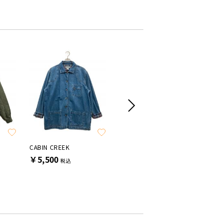
SALE
CABIN CREEK
lucien pellat-finet
Ralph La
￥5,500
￥16,500
￥6,60
税込
税込