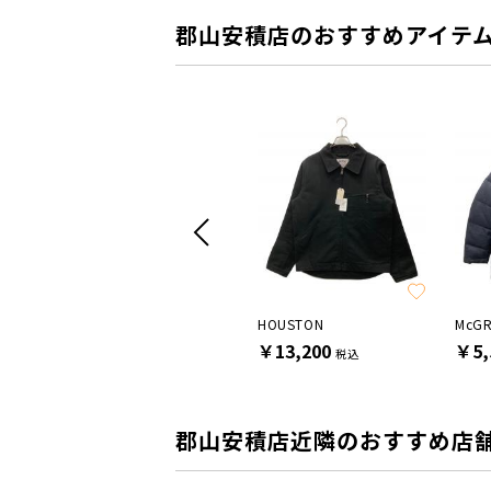
郡山安積店のおすすめアイテ
WISH FOR EVER
HOUSTON
McG
￥6,600
￥13,200
￥5,
込
税込
税込
郡山安積店近隣のおすすめ店