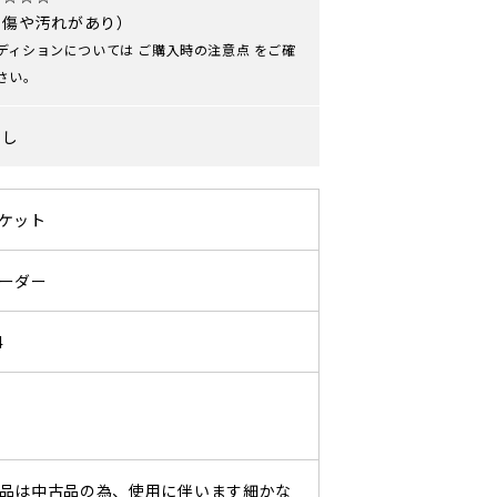
や傷や汚れがあり）
ディションについては
ご購入時の注意点
をご確
さい。
なし
ケット
ーダー
4
品は中古品の為、使用に伴います細かな