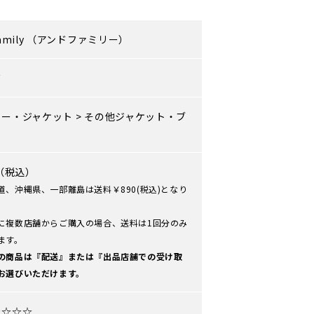
amily
（アンドファミリー）
ズ
ター・ジャケット
>
その他ジャケット・ブ
ン
0（税込）
道、沖縄県、一部離島は送料￥890(税込)となり
に複数店舗からご購入の場合、送料は1回分のみ
ます。
の商品は『配送』または『出品店舗での受け取
お選びいただけます。
★☆☆☆