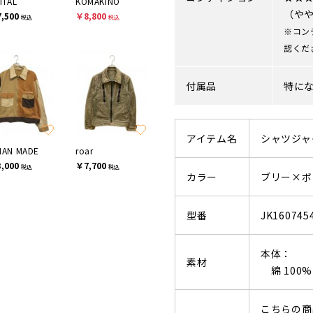
ITAL
KOMAKINO
（や
,500
￥8,800
税込
税込
※コン
認くだ
付属品
特に
アイテム名
シャツジャ
AN MADE
roar
,000
￥7,700
税込
税込
カラー
ブリー×ボ
型番
JK160745
本体：
素材
綿 100%
こちらの商