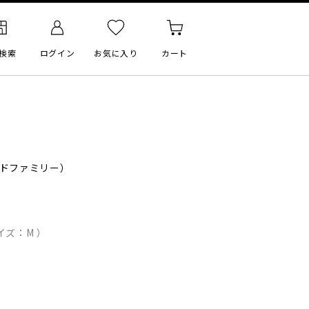
検索
ログイン
お気に入り
カート
ドファミリー）
イズ：M ）