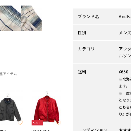
ブランド名
AndF
性別
メン
カテゴリ
アウ
ルゾ
送料
¥65
連アイテム
※北海
ます。
※一度
となり
こちら
り』が
SALE
コンディション
★★