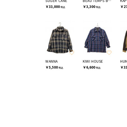
SUGER CANE
BEAU TEMPS BELLE MER
KAP
￥33,000
￥3,300
￥27
税込
税込
WANNA
KIWI HOUSE
HUM
￥5,500
￥6,600
￥33
税込
税込