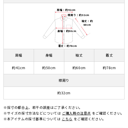
肩幅：約41cm
襟周り：約32cm
袖丈：約
60cm
身幅：約50cm
着丈：約78cm
肩幅
身幅
袖丈
着丈
約41cm
約50cm
約60cm
約78cm
襟周り
約32cm
※採寸の都合上、若干の誤差はご了承ください。
※サイズの採寸方法などについては
ご購入時の注意点
をご確認ください。
※本アイテムの採寸基準については
こちら
をご確認ください。