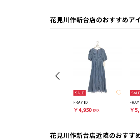
花見川作新台店のおすすめア
SALE
SALE
SAL
JUSGLITTY
FRAY ID
FRAY
￥11,000
￥4,950
￥5,
税込
税込
花見川作新台店近隣のおすす