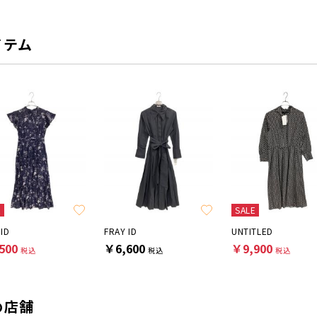
イテム
E
SALE
 ID
FRAY ID
UNTITLED
500
￥6,600
￥9,900
税込
税込
税込
め店舗