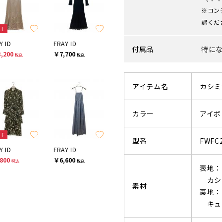
※コン
認くだ
LE
Y ID
FRAY ID
付属品
特に
,200
￥7,700
税込
税込
アイテム名
カシミ
カラー
アイボリ
LE
型番
FWFC
Y ID
FRAY ID
800
￥6,600
税込
税込
表地：
カシミ
素材
裏地：
キュプ