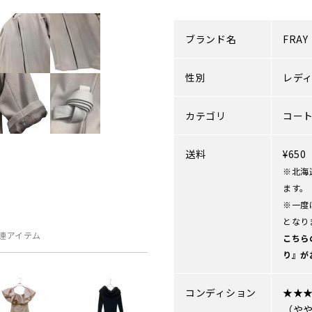
ブランド名
FRAY 
性別
レデ
カテゴリ
コー
送料
¥65
※北海
ます。
※一度
となり
連アイテム
こちら
り』が
コンディション
★★
（や