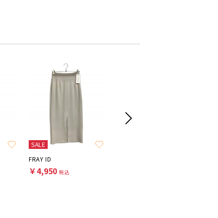
SALE
SALE
FRAY ID
23区
Lily Bro
￥4,950
￥9,900
￥7,70
税込
税込