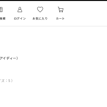
検索
ログイン
お気に入り
カート
 アイディー）
ズ：S ）