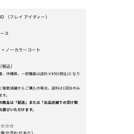
ID
（フレイ アイディー）
ィース
ト
>
ノーカラーコート
0（税込）
道、沖縄県、一部離島は送料￥890(税込)となり
に複数店舗からご購入の場合、送料は1回分のみ
ます。
の商品は『配送』または『出品店舗での受け取
お選びいただけます。
★☆☆☆
や傷や汚れがあり）