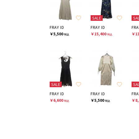
SALE
SA
FRAY ID
FRAY ID
FRA
￥5,500
￥15,400
￥13
税込
税込
SALE
SA
FRAY ID
FRAY ID
FRA
￥6,600
￥5,500
￥8,
税込
税込