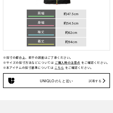
肩幅
約47.5cm
身幅
約54.5cm
袖丈
約62cm
着丈
約94cm
※採寸の都合上、若干の誤差はご了承ください。
※サイズの採寸方法などについては
ご購入時の注意点
をご確認ください。
※本アイテムの採寸基準については
こちら
をご確認ください。
UNIQLO
の
L
と近い
試着する