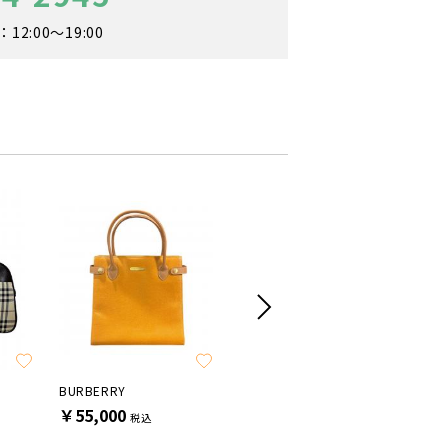
2:00～19:00
SALE
BURBERRY
BURBERRY
Burberry'
￥55,000
￥82,500
￥88,0
税込
税込