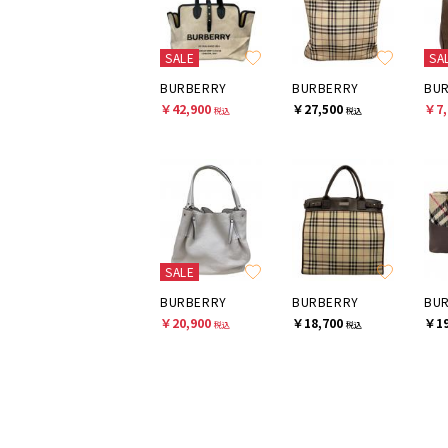
SALE
SA
BURBERRY
BURBERRY
BU
￥42,900
￥27,500
￥7,
税込
税込
SALE
BURBERRY
BURBERRY
BU
￥20,900
￥18,700
￥19
税込
税込