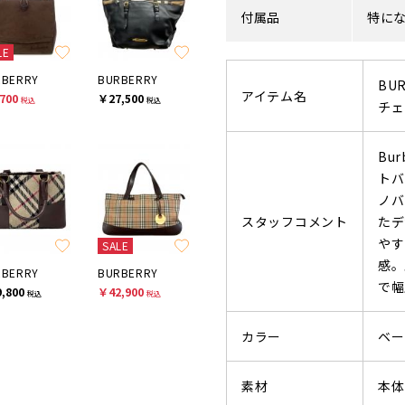
付属品
特に
LE
RBERRY
BURBERRY
BU
アイテム名
700
￥27,500
税込
税込
チェ
Bu
トバ
ノバ
スタッフコメント
たデ
やす
SALE
感。
RBERRY
BURBERRY
で幅
,800
￥42,900
税込
税込
カラー
ベー
素材
本体