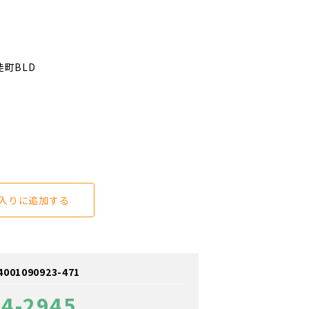
徒町BLD
入りに追加する
1090923-471
94-2945