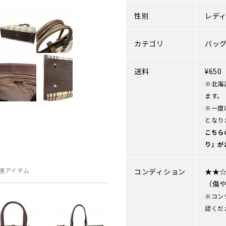
性別
レデ
カテゴリ
バッ
送料
¥65
※北海
ます。
※一度
となり
こちら
り』が
連アイテム
コンディション
★★
（傷
※コン
認くだ