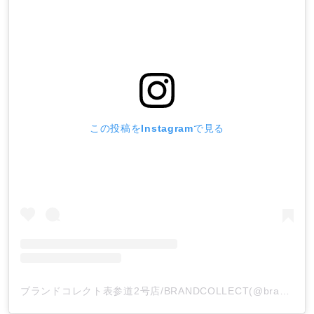
この投稿をInstagramで見る
ブランドコレクト表参道2号店/BRANDCOLLECT(@brandcollect_omotesando2)がシェアした投稿