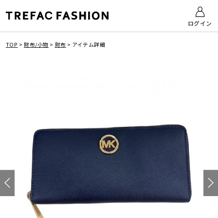
ログイン
TOP
>
財布/小物
>
財布
>
アイテム詳細