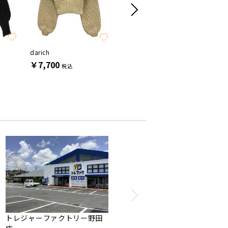
SALE
SALE
darich
darich
darich
￥7,700
￥8,800
￥11,0
税込
税込
トレジャーファクトリー野田