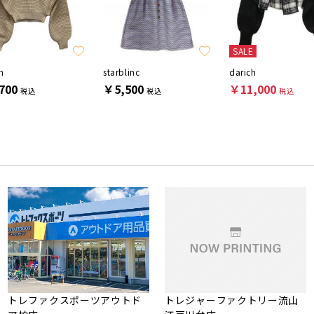
SALE
h
starblinc
darich
700
￥5,500
￥11,000
税込
税込
税込
トレファクスポーツアウトド
トレジャーファクトリー流山