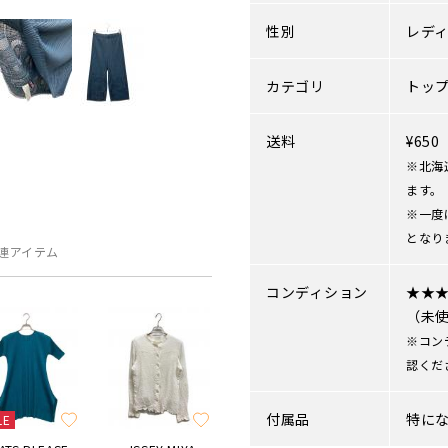
性別
レデ
カテゴリ
トッ
送料
¥65
※北海
ます。
※一度
となり
連アイテム
コンディション
★★
（未
※コン
認くだ
付属品
特に
LE