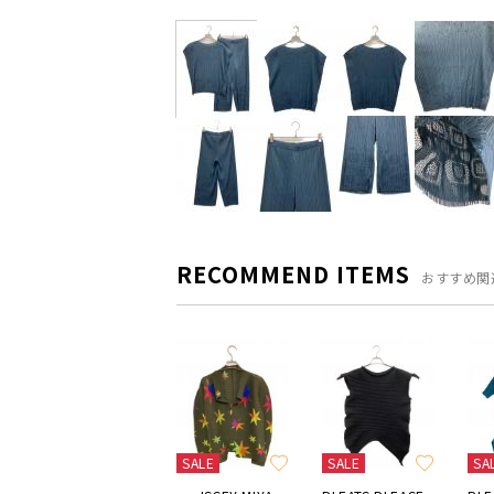
RECOMMEND ITEMS
おすすめ関
SALE
SALE
SA