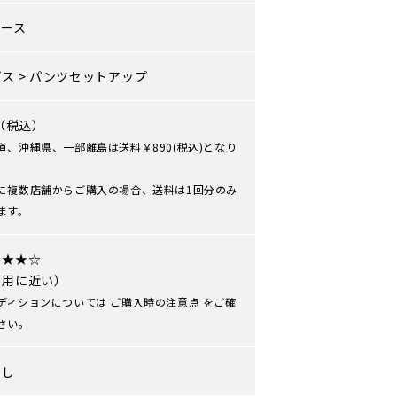
ィース
プス
>
パンツセットアップ
0（税込）
道、沖縄県、一部離島は送料￥890(税込)となり
に複数店舗からご購入の場合、送料は1回分のみ
ます。
★★★☆
使用に近い）
ディションについては
ご購入時の注意点
をご確
さい。
なし