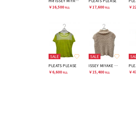
me ISSEY MIYAKE
PLEATS PLEASE
PLE
￥16,500
￥17,600
￥22
税込
税込
SALE
SALE
SA
PLEATS PLEASE
ISSEY MIYAKE me
PLE
￥6,600
￥15,400
￥47
税込
税込