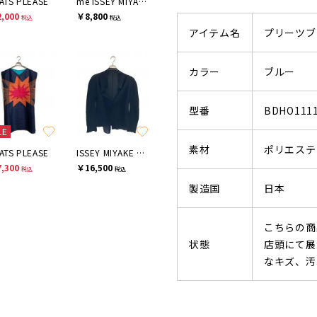
ATS PLEASE
me ISSEY MIYAKE
,000
￥8,800
税込
税込
アイテム名
プリーツブ
カラー
ブルー
型番
BDHO111
LE
素材
ポリエステ
ATS PLEASE
ISSEY MIYAKE me
,300
￥16,500
税込
税込
製造国
日本
こちらの商
状態
店頭にて展
なキズ、汚