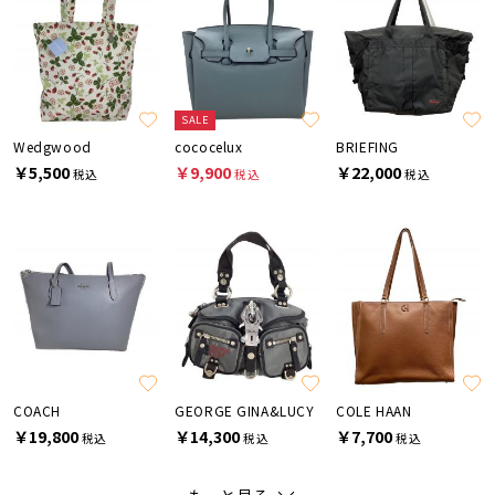
SALE
Wedgwood
cococelux
BRIEFING
￥5,500
￥9,900
￥22,000
税込
税込
税込
COACH
GEORGE GINA&LUCY
COLE HAAN
￥19,800
￥14,300
￥7,700
税込
税込
税込