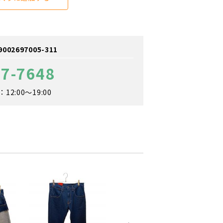
2697005-311
87-7648
2:00～19:00