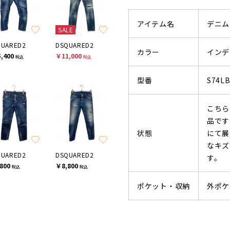
アイテム名
デニム
SALE
QUARED2
DSQUARED2
カラー
インデ
,400
￥11,000
税込
税込
型番
S74LB
こちら
品です
状態
にて展
なキズ
QUARED2
DSQUARED2
す。
800
￥8,800
税込
税込
ポケット・収納
外ポケ