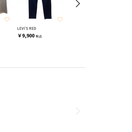
LEVI'S RED
LEVI'S RED
DSQUAR
￥9,900
￥11,000
￥11,0
税込
税込