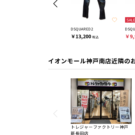
SALE
SAL
STUDIO NICHOLSON
DSQUARED2
DSQ
￥9,900
￥13,200
￥9,
税込
税込
イオンモール神戸南店近隣の
トレジャーファクトリー神戸
新長田店