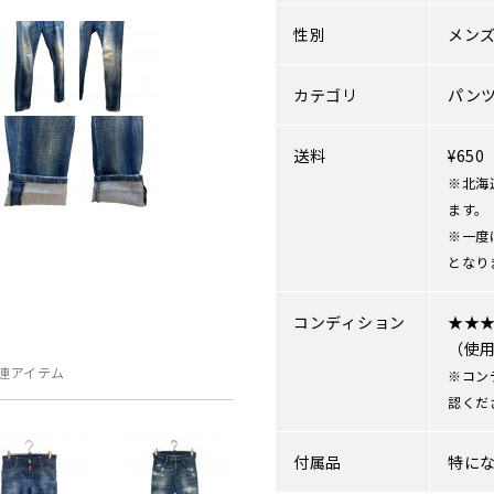
性別
メン
カテゴリ
パン
送料
¥65
※北海
ます。
※一度
となり
コンディション
★★
（使
連アイテム
※コン
認くだ
付属品
特に