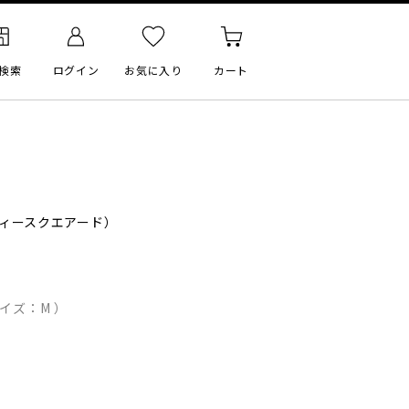
検索
ログイン
お気に入り
カート
ィースクエアード）
イズ：M ）