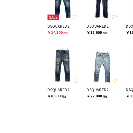
SALE
DSQUARED2
DSQUARED2
DS
￥14,300
￥17,600
￥15
税込
税込
DSQUARED2
DSQUARED2
DS
￥8,800
￥22,000
￥8,
税込
税込