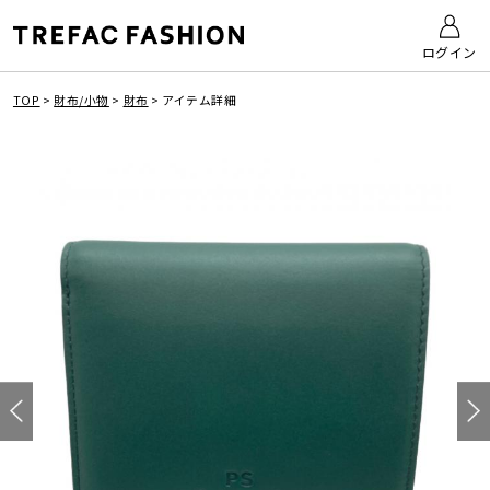
ログイン
TOP
>
財布/小物
>
財布
>
アイテム詳細