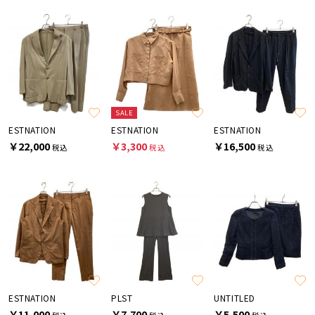
SALE
ESTNATION
ESTNATION
ESTNATION
￥22,000
￥3,300
￥16,500
税込
税込
税込
ESTNATION
PLST
UNTITLED
￥11,000
￥7,700
￥5,500