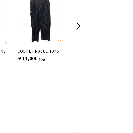
ONS
COOTIE PRODUCTIONS
COOTIE PRODUCTIONS
COOTIE 
￥11,000
￥13,200
￥24,2
税込
税込