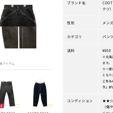
ブランド名
COOT
クツ
性別
メン
カテゴリ
パン
送料
¥65
※北海
ます。
連アイテム
※一度
となり
こちら
り』が
コンディション
★★
LE
（傷
※コン