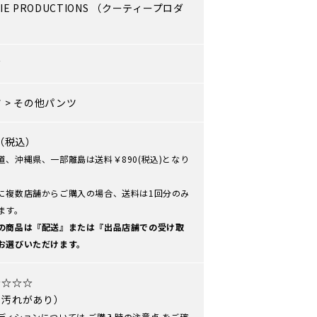
IE PRODUCTIONS
（クーティープロダ
）
ズ
ツ
>
その他パンツ
0（税込）
道、沖縄県、一部離島は送料￥890(税込)となり
に複数店舗からご購入の場合、送料は1回分のみ
ます。
の商品は『配送』または『出品店舗での受け取
お選びいただけます。
☆☆☆☆
や汚れがあり）
ディションについては
ご購入時の注意点
をご確