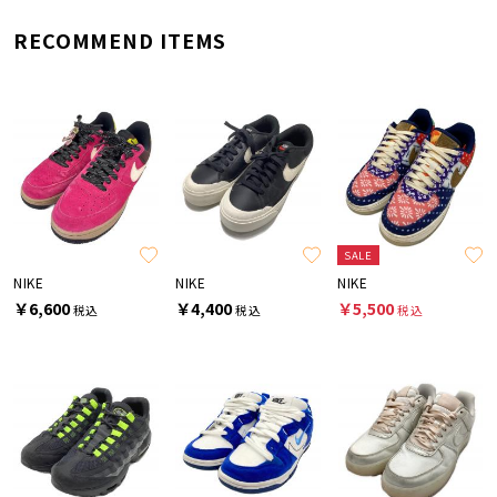
RECOMMEND ITEMS
SALE
NIKE
NIKE
NIKE
￥6,600
￥4,400
￥5,500
税込
税込
税込