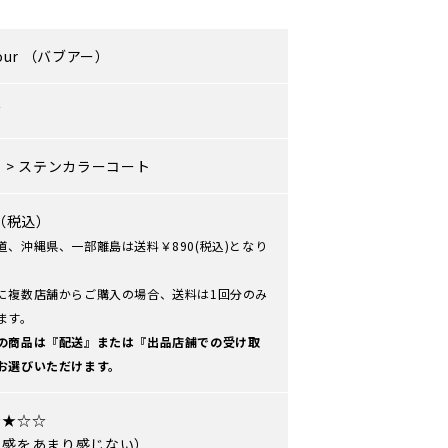
our
（バブアー）
ズ
ト
>
ステンカラーコート
0（税込）
道、沖縄県、一部離島は送料￥890(税込)となり
に複数店舗からご購入の場合、送料は1回分のみ
ます。
の商品は『配送』または『出品店舗での受け取
お選びいただけます。
★★☆☆
用感をあまり感じない）