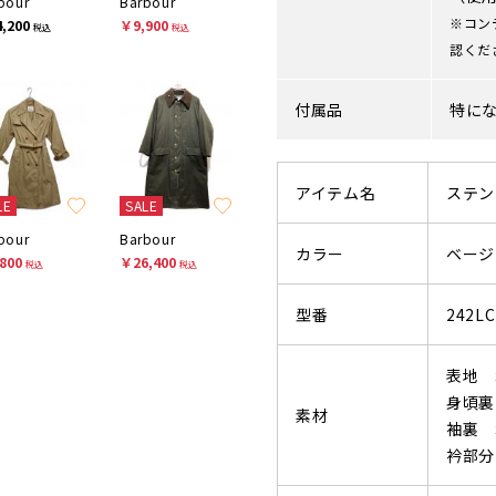
bour
Barbour
※コン
,200
￥9,900
税込
税込
認くだ
付属品
特に
アイテム名
ステン
LE
SALE
bour
Barbour
カラー
ベージ
800
￥26,400
税込
税込
型番
242LC
表地 
身頃裏
素材
袖裏 
衿部分