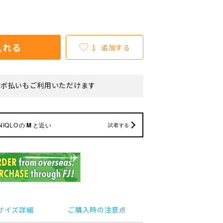
入れる
1
追加する
リボ払いもご利用いただけます
NIQLO
の
M
と近い
試着する
サイズ詳細
ご購入時の注意点