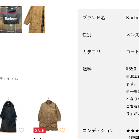
ブランド名
Barb
性別
メン
カテゴリ
コー
送料
¥65
※北海
連アイテム
ます。
※一度
となり
こちら
り』が
コンディション
★★
SALE
（使