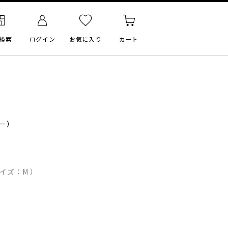
検索
ログイン
お気に入り
カート
ー）
イズ：M ）