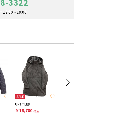
48-3322
2:00～19:00
SALE
UNTITLED
JOURNAL STANDARD
Adam et
￥18,700
￥16,500
￥7,70
税込
税込