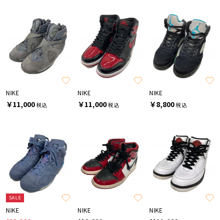
NIKE
NIKE
NIKE
￥11,000
￥11,000
￥8,800
税込
税込
税込
SALE
NIKE
NIKE
NIKE