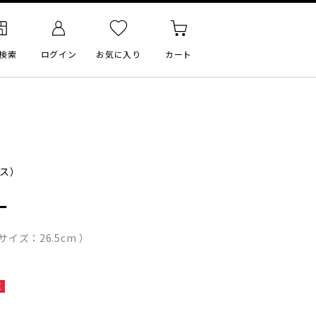
検索
ログイン
お気に入り
カート
ス）
ー
イズ：26.5cm ）
E