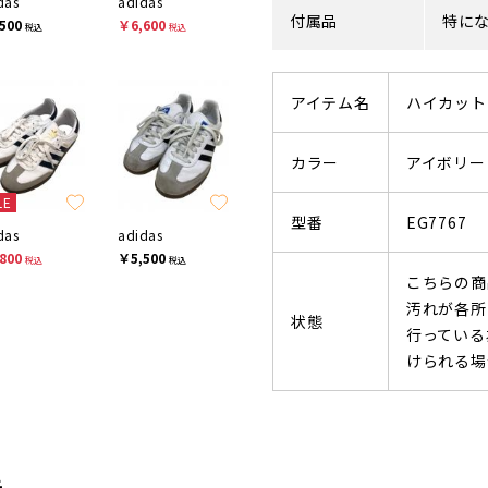
das
adidas
付属品
特に
500
￥6,600
税込
税込
アイテム名
ハイカット
カラー
アイボリー
LE
型番
EG7767
das
adidas
800
￥5,500
税込
税込
こちらの商
汚れが各所
状態
行っている
けられる場
先