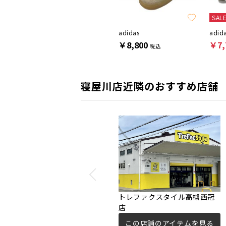
SAL
LACOSTE
adidas
adid
￥8,800
￥8,800
￥7,
税込
税込
寝屋川店近隣のおすすめ店舗
トレファクスタイル高槻西冠
店
この店舗のアイテムを見る