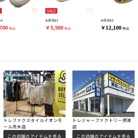
E
SALE
as
adidas
adidas
700
￥5,500
￥12,100
税込
税込
税込
トレファクスタイルイオンモ
トレジャーファクトリー摂津
ール茨木店
店
この店舗のアイテムを見る
この店舗のアイテムを見る