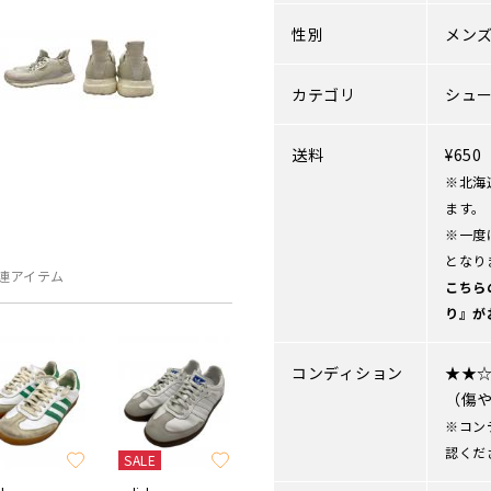
性別
メン
カテゴリ
シュ
送料
¥65
※北海
ます。
※一度
となり
連アイテム
こちら
り』が
コンディション
★★
（傷
※コン
認くだ
SALE