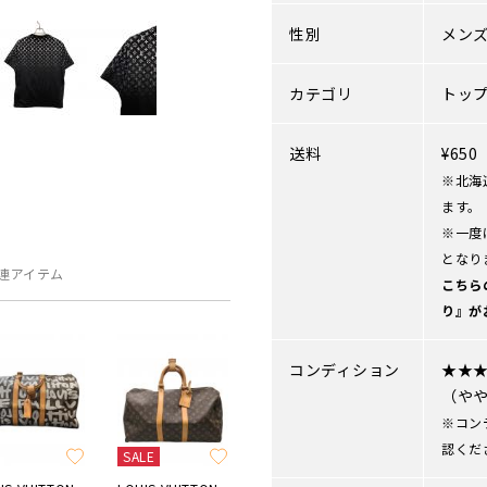
性別
メン
カテゴリ
トッ
送料
¥65
※北海
ます。
※一度
となり
連アイテム
こちら
り』が
コンディション
★★
（や
※コン
認くだ
SALE