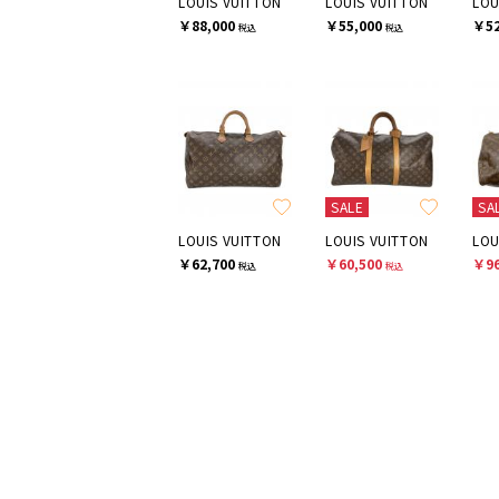
LOUIS VUITTON
LOUIS VUITTON
LOU
￥88,000
￥55,000
￥52
税込
税込
SALE
SA
LOUIS VUITTON
LOUIS VUITTON
LOU
￥62,700
￥60,500
￥96
税込
税込