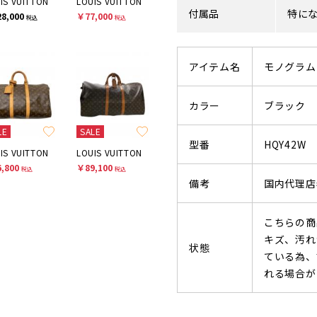
IS VUITTON
LOUIS VUITTON
付属品
特に
8,000
￥77,000
税込
税込
アイテム名
モノグラム
カラー
ブラック
LE
SALE
型番
HQY42W
IS VUITTON
LOUIS VUITTON
,800
￥89,100
税込
税込
備考
国内代理店
こちらの商
キズ、汚れ
状態
ている為、
れる場合が