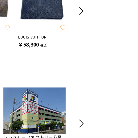
LOUIS VUITTON
LOUIS VUITTON
LOUIS V
￥58,300
￥77,000
￥69,3
税込
税込
トレジャーファクトリー八尾
トレファクスタイル関目店