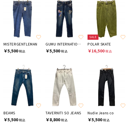
SALE
MISTERGENTLEMAN
GUMU INTERNATIONAL
POLAR SKATE
￥5,500
￥5,500
￥16,500
税込
税込
税込
BEAMS
TAVERNITI SO JEANS
Nudie Jeans co
￥5,500
￥8,800
￥5,500
税込
税込
税込