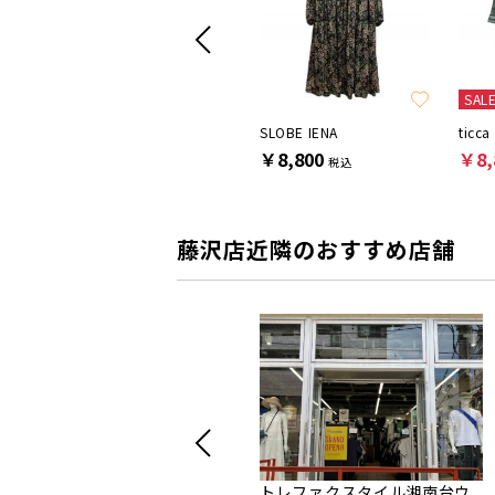
SAL
TODAYFUL
SLOBE IENA
ticca
￥6,600
￥8,800
￥8,
税込
税込
藤沢店近隣のおすすめ店舗
トレファクスタイル湘南台ウ