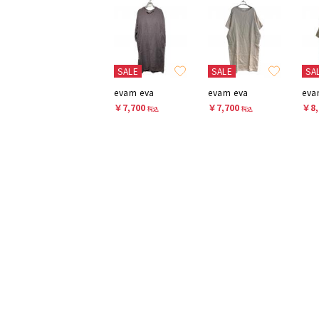
SALE
SALE
SA
evam eva
evam eva
eva
￥7,700
￥7,700
￥8,
税込
税込