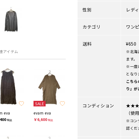
性別
レデ
カテゴリ
ワン
送料
¥65
連アイテム
※北海
ます。
※一度
となり
こちら
り』が
SALE
コンディション
★★
（使
m eva
evam eva
400
￥6,600
※コン
税込
税込
認くだ