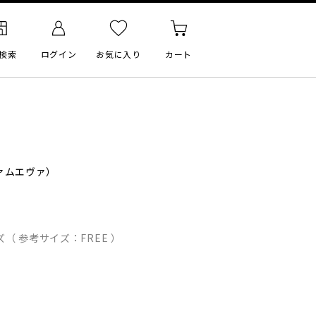
検索
ログイン
お気に入り
カート
ァムエヴァ）
（ 参考サイズ：FREE ）