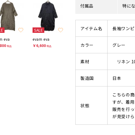
付属品
特に
アイテム名
長袖ワンピ
LE
SALE
m eva
evam eva
カラー
グレー
800
￥6,600
税込
税込
素材
リネン 1
製造国
日本
こちらの商
すが、着用
状態
販売を行っ
が見受けら