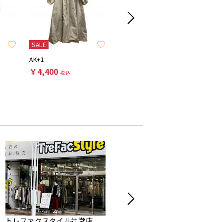
SALE
SALE
SALE
AK+1
VERMEIL par iena
MUVEIL
￥4,400
￥5,500
￥5,50
税込
税込
トレファクスタイル辻堂店
トレジャーファクトリー横浜