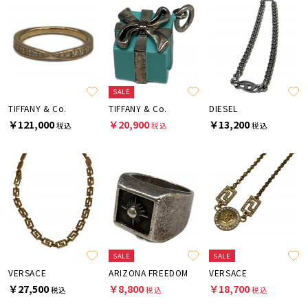
SALE
TIFFANY & Co.
TIFFANY & Co.
DIESEL
￥121,000
￥20,900
￥13,200
税込
税込
税込
SALE
SALE
VERSACE
ARIZONA FREEDOM
VERSACE
￥27,500
￥8,800
￥18,700
税込
税込
税込