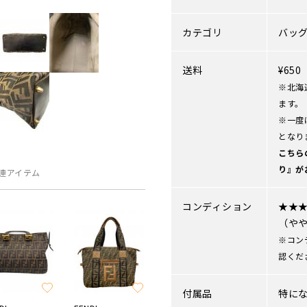
カテゴリ
バッ
送料
¥65
※北海
ます。
※一度
となり
こちら
り』が
連アイテム
コンディション
★★
（や
※コン
認くだ
付属品
特に