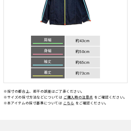
肩幅
約43cm
身幅
約50cm
袖丈
約65cm
着丈
約73cm
※採寸の都合上、若干の誤差はご了承ください。
※サイズの採寸方法などについては
ご購入時の注意点
をご確認ください。
※本アイテムの採寸基準については
こちら
をご確認ください。