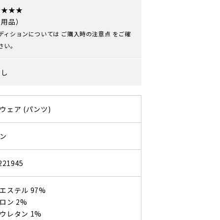
★★★★
使用品）
ディションについては
ご購入時の注意点
をご確
さい。
なし
ウェア (パンツ)
ン
221945
ステル 97%
ン 2%
レタン 1%