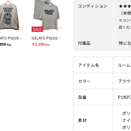
コンディション
★★
（未
※コン
認くだ
SALE
GELATO PIQUE HOMME
GELATO PIQUE HOMME
付属品
特に
800
￥3,300
税込
税込
アイテム名
ルーム
カラー
ブラウ
型番
PUNP
ポリエ
素材
ナイロ
ポリウ