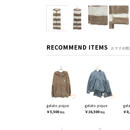
RECOMMEND ITEMS
おすすめ関
gelato pique
gelato pique
gel
￥5,500
￥16,500
￥8,
税込
税込