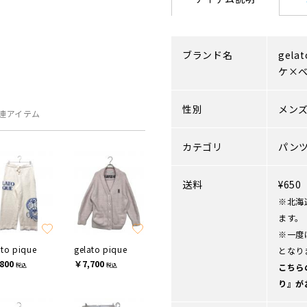
ブランド名
gelat
ケ×
性別
メン
連アイテム
カテゴリ
パン
送料
¥65
※北海
ます。
※一度
ato pique
gelato pique
となり
800
￥7,700
税込
税込
こちら
り』が