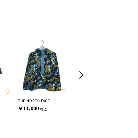
THE NORTH FACE
Mila Owen
Hdxuly
￥11,000
￥6,600
￥4,40
税込
税込