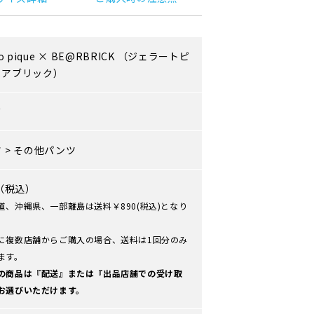
o pique
×
BE@RBRICK
（ジェラートピ
ベアブリック）
ズ
ツ
>
その他パンツ
0（税込）
道、沖縄県、一部離島は送料￥890(税込)となり
に複数店舗からご購入の場合、送料は1回分のみ
ます。
の商品は『配送』または『出品店舗での受け取
お選びいただけます。