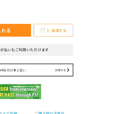
入れる
1
追加する
リボ払いもご利用いただけます
NIQLO
の
S
と近い
試着する
サイズ詳細
ご購入時の注意点