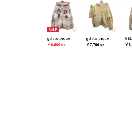
SALE
gelato pique
gelato pique
￥6,600
￥7,700
￥8,
税込
税込