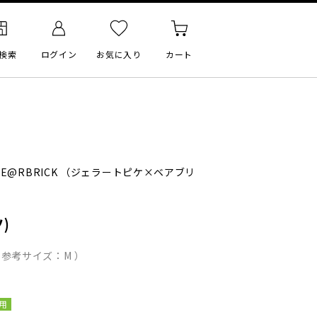
検索
ログイン
お気に入り
カート
BE@RBRICK
（ジェラートピケ×ベアブリ
)
（ 参考サイズ：M ）
用